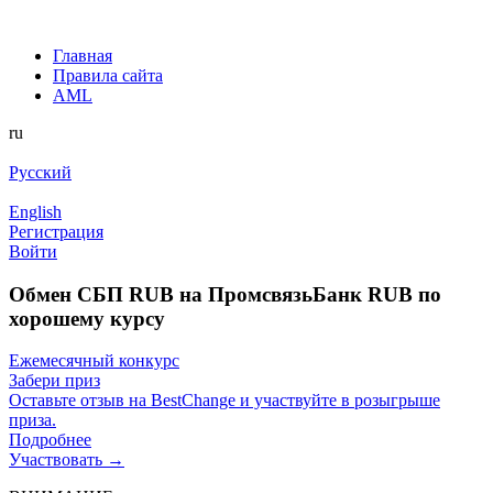
Главная
Правила сайта
AML
ru
Русский
English
Регистрация
Войти
Обмен СБП RUB на ПромсвязьБанк RUB по
хорошему курсу
Ежемесячный конкурс
Забери приз
Оставьте отзыв на BestChange и участвуйте в розыгрыше
приза.
Подробнее
Участвовать →