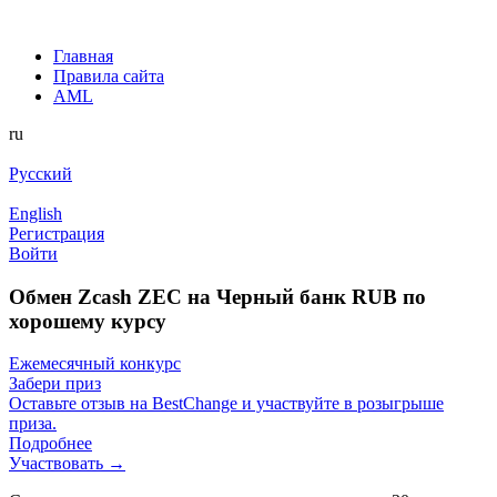
Главная
Правила сайта
AML
ru
Русский
English
Регистрация
Войти
Обмен Zcash ZEC на Черный банк RUB по
хорошему курсу
Ежемесячный конкурс
Забери приз
Оставьте отзыв на BestChange и участвуйте в розыгрыше
приза.
Подробнее
Участвовать →