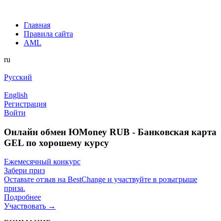
Главная
Правила сайта
AML
ru
Русский
English
Регистрация
Войти
Онлайн обмен ЮMoney RUB - Банковская карта
GEL по хорошему курсу
Ежемесячный конкурс
Забери приз
Оставьте отзыв на BestChange и участвуйте в розыгрыше
приза.
Подробнее
Участвовать →