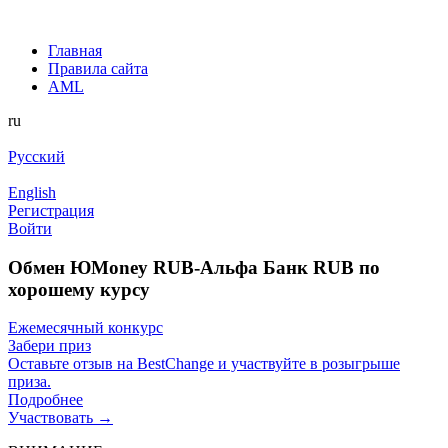
Главная
Правила сайта
AML
ru
Русский
English
Регистрация
Войти
Обмен ЮMoney RUB-Альфа Банк RUB по
хорошему курсу
Ежемесячный конкурс
Забери приз
Оставьте отзыв на BestChange и участвуйте в розыгрыше
приза.
Подробнее
Участвовать →