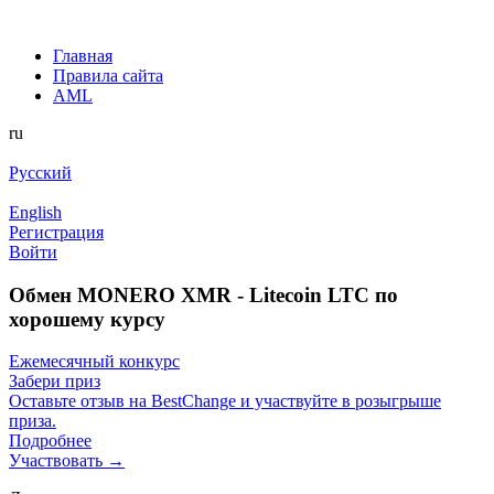
Главная
Правила сайта
AML
ru
Русский
English
Регистрация
Войти
Обмен MONERO XMR - Litecoin LTC по
хорошему курсу
Ежемесячный конкурс
Забери приз
Оставьте отзыв на BestChange и участвуйте в розыгрыше
приза.
Подробнее
Участвовать →