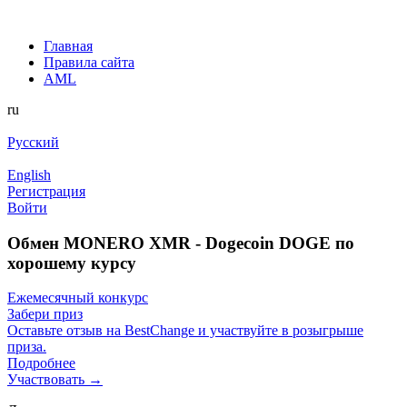
Главная
Правила сайта
AML
ru
Русский
English
Регистрация
Войти
Обмен MONERO XMR - Dogecoin DOGE по
хорошему курсу
Ежемесячный конкурс
Забери приз
Оставьте отзыв на BestChange и участвуйте в розыгрыше
приза.
Подробнее
Участвовать →