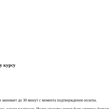
 курсу
 занимает до 30 минут с момента подтверждения оплаты.
вке, одним платежом. Иначе средства могут быть утеряны безвоз