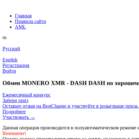
Главная
Правила сайта
AML
ru
Русский
English
Регистрация
Войти
Обмен MONERO XMR - DASH DASH по хорошему
Ежемесячный конкурс
Забери приз
Оставьте отзыв на BestChange и участвуйте в розыгрыше приза.
Подробнее
Участвовать →
Данная операция производится в полуавтоматическом режиме и
Внимание!
Оплата должна производится строго на сумму, указанную в зая