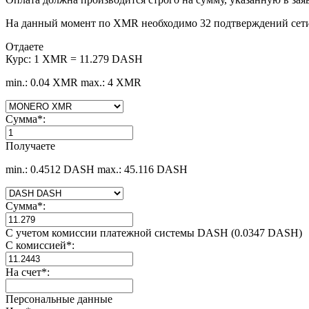
На данный момент по XMR необходимо 32 подтверждений сети 
Отдаете
Курс:
1 XMR = 11.279 DASH
min.: 0.04 XMR
max.: 4 XMR
Сумма
*
:
Получаете
min.: 0.4512 DASH
max.: 45.116 DASH
Сумма
*
:
С учетом комиссии платежной системы DASH (0.0347 DASH)
С комиссией
*
:
На счет
*
:
Персональные данные