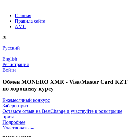
Главная
Правила сайта
AML
ru
Русский
English
Регистрация
Войти
Обмен MONERO XMR - Visa/Master Card KZT
по хорошему курсу
Ежемесячный конкурс
Забери приз
Оставьте отзыв на BestChange и участвуйте в розыгрыше
приза.
Подробнее
Участвовать →