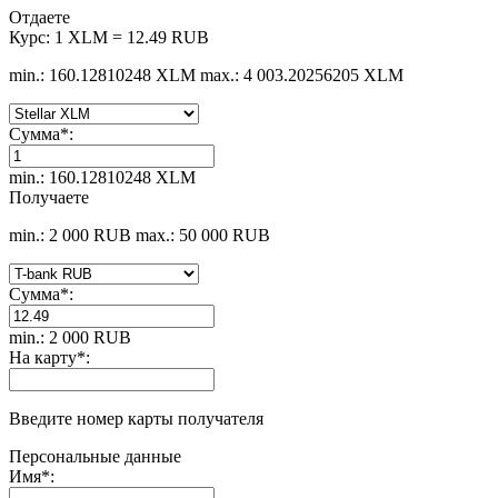
Отдаете
Курс:
1 XLM = 12.49 RUB
min.: 160.12810248 XLM
max.: 4 003.20256205 XLM
Сумма
*
:
min.: 160.12810248 XLM
Получаете
min.: 2 000 RUB
max.: 50 000 RUB
Сумма
*
:
min.: 2 000 RUB
На карту
*
:
Введите номер карты получателя
Персональные данные
Имя
*
: