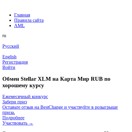
Главная
Правила сайта
AML
ru
Русский
English
Регистрация
Войти
Обмен Stellar XLM на Карта Мир RUB по
хорошему курсу
Ежемесячный конкурс
Забери приз
Оставьте отзыв на BestChange и участвуйте в розыгрыше
приза.
Подробнее
Участвовать →