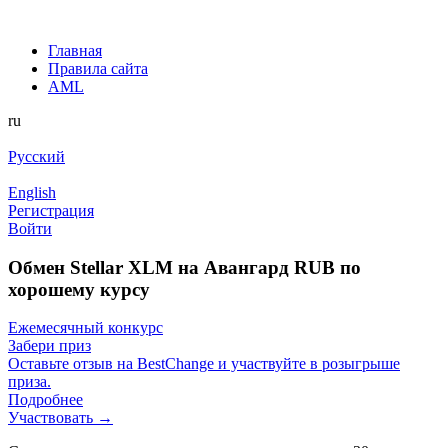
Главная
Правила сайта
AML
ru
Русский
English
Регистрация
Войти
Обмен Stellar XLM на Авангард RUB по
хорошему курсу
Ежемесячный конкурс
Забери приз
Оставьте отзыв на BestChange и участвуйте в розыгрыше
приза.
Подробнее
Участвовать →