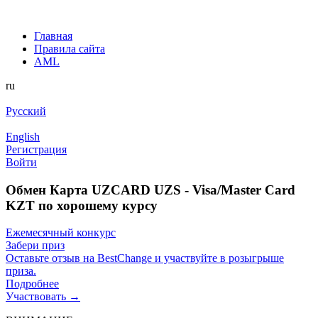
Главная
Правила сайта
AML
ru
Русский
English
Регистрация
Войти
Обмен Карта UZCARD UZS - Visa/Master Card
KZT по хорошему курсу
Ежемесячный конкурс
Забери приз
Оставьте отзыв на BestChange и участвуйте в розыгрыше
приза.
Подробнее
Участвовать →