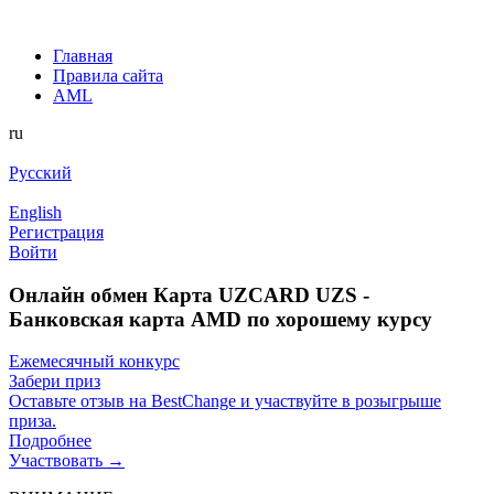
Главная
Правила сайта
AML
ru
Русский
English
Регистрация
Войти
Онлайн обмен Карта UZCARD UZS -
Банковская карта AMD по хорошему курсу
Ежемесячный конкурс
Забери приз
Оставьте отзыв на BestChange и участвуйте в розыгрыше
приза.
Подробнее
Участвовать →