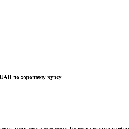
 UAH по хорошему курсу
сле подтверждения оплаты заявки. В ночное время срок обработ