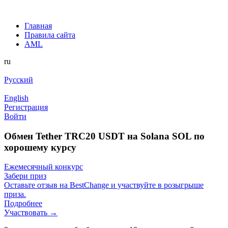
Главная
Правила сайта
AML
ru
Русский
English
Регистрация
Войти
Обмен Tether TRC20 USDT на Solana SOL по
хорошему курсу
Ежемесячный конкурс
Забери приз
Оставьте отзыв на BestChange и участвуйте в розыгрыше
приза.
Подробнее
Участвовать →