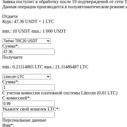
Заявка поступит в обработку после 19 подтверждений от сети
Данная операция производится в полуавтоматическом режиме и 
Отдаете
Курс:
47.36 USDT = 1 LTC
min.: 10 USDT
max.: 1 000 USDT
Сумма
*
:
Получаете
min.: 0.21114865 LTC
max.: 21.11486487 LTC
Сумма
*
:
С учетом комиссии платежной системы Litecoin (0.01 LTC)
С комиссией
*
:
Укажите свой кошелек LTC
*
:
Персональные данные
Имя
*
: