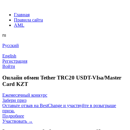
Главная
Правила сайта
AML
ru
Русский
English
Регистрация
Войти
Онлайн обмен Tether TRC20 USDT-VIsa/Master
Card KZT
Ежемесячный конкурс
Забери приз
Оставьте отзыв на BestChange и участвуйте в розыгрыше
приза.
Подробнее
Участвовать →