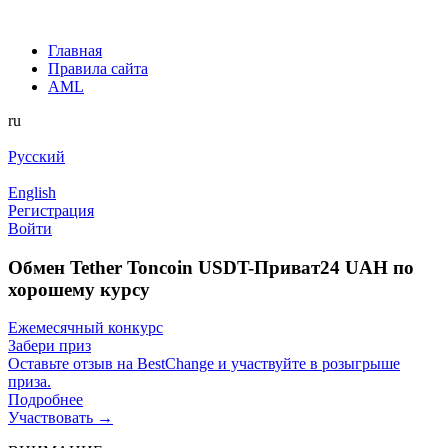
Главная
Правила сайта
AML
ru
Русский
English
Регистрация
Войти
Обмен Tether Toncoin USDT-Приват24 UAH по
хорошему курсу
Ежемесячный конкурс
Забери приз
Оставьте отзыв на BestChange и участвуйте в розыгрыше
приза.
Подробнее
Участвовать →