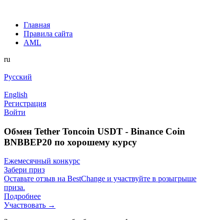
Главная
Правила сайта
AML
ru
Русский
English
Регистрация
Войти
Обмен Tether Toncoin USDT - Binance Coin
BNBBEP20 по хорошему курсу
Ежемесячный конкурс
Забери приз
Оставьте отзыв на BestChange и участвуйте в розыгрыше
приза.
Подробнее
Участвовать →