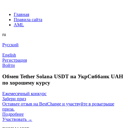
Главная
Правила сайта
AML
ru
Русский
English
Регистрация
Войти
Обмен Tether Solana USDT на УкрСиббанк UAH
по хорошему курсу
Ежемесячный конкурс
Забери приз
Оставьте отзыв на BestChange и участвуйте в розыгрыше
приза.
Подробнее
Участвовать →