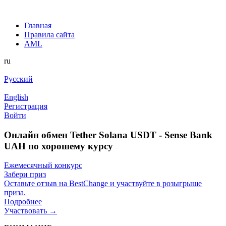
Главная
Правила сайта
AML
ru
Русский
English
Регистрация
Войти
Онлайн обмен Tether Solana USDT - Sense Bank
UAH по хорошему курсу
Ежемесячный конкурс
Забери приз
Оставьте отзыв на BestChange и участвуйте в розыгрыше
приза.
Подробнее
Участвовать →