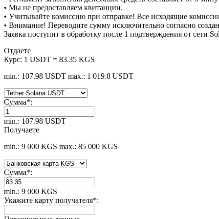
• Мы не предоставляем квитанции.
• Учитывайте комиссию при отправке! Все исходящие комиссии
• Внимание! Переводите сумму исключительно согласно созда
Заявка поступит в обработку после 1 подтверждения от сети S
Отдаете
Курс:
1 USDT = 83.35 KGS
min.: 107.98 USDT
max.: 1 019.8 USDT
Сумма
*
:
min.: 107.98 USDT
Получаете
min.: 9 000 KGS
max.: 85 000 KGS
Сумма
*
:
min.: 9 000 KGS
Укажите карту получателя
*
: