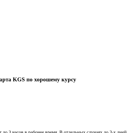
карта KGS по хорошему курсу
 до 3 часов в рабочее время. В отдельных случаях до 3-х дней.