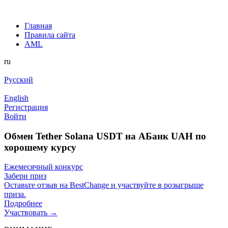
Главная
Правила сайта
AML
ru
Русский
English
Регистрация
Войти
Обмен Tether Solana USDT на AБанк UAH по
хорошему курсу
Ежемесячный конкурс
Забери приз
Оставьте отзыв на BestChange и участвуйте в розыгрыше
приза.
Подробнее
Участвовать →