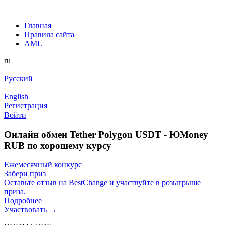
Главная
Правила сайта
AML
ru
Русский
English
Регистрация
Войти
Онлайн обмен Tether Polygon USDT - ЮMoney
RUB по хорошему курсу
Ежемесячный конкурс
Забери приз
Оставьте отзыв на BestChange и участвуйте в розыгрыше
приза.
Подробнее
Участвовать →