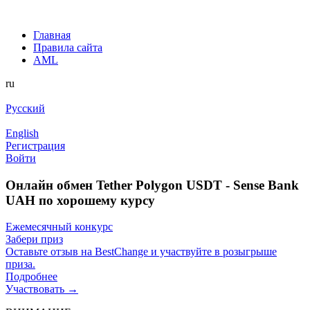
Главная
Правила сайта
AML
ru
Русский
English
Регистрация
Войти
Онлайн обмен Tether Polygon USDT - Sense Bank
UAH по хорошему курсу
Ежемесячный конкурс
Забери приз
Оставьте отзыв на BestChange и участвуйте в розыгрыше
приза.
Подробнее
Участвовать →