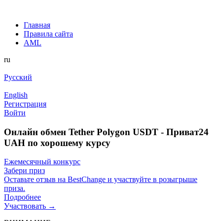
Главная
Правила сайта
AML
ru
Русский
English
Регистрация
Войти
Онлайн обмен Tether Polygon USDT - Приват24
UAH по хорошему курсу
Ежемесячный конкурс
Забери приз
Оставьте отзыв на BestChange и участвуйте в розыгрыше
приза.
Подробнее
Участвовать →