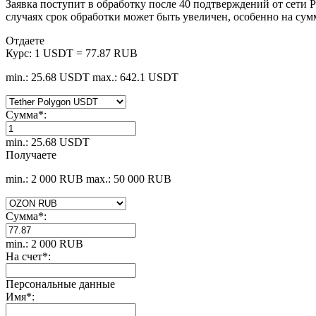
Заявка поступит в обработку после 40 подтверждений от сети 
случаях срок обработки может быть увеличен, особенно на с
Отдаете
Курс:
1 USDT = 77.87 RUB
min.: 25.68 USDT
max.: 642.1 USDT
Сумма
*
:
min.: 25.68 USDT
Получаете
min.: 2 000 RUB
max.: 50 000 RUB
Сумма
*
:
min.: 2 000 RUB
На счет
*
:
Персональные данные
Имя
*
: