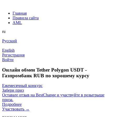
Главная
Правила сайта
AML
ru
Русский
English
Регистрация
Войти
Онлайн обмен Tether Polygon USDT -
Газпромбанк RUB по хорошему курсу
Ежемесячный конкурс
Забери приз
Оставьте отзыв на BestChange и участвуйте в розыгрыше
приза.
Подробнее
Участвовать →