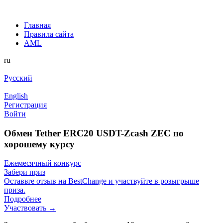
Главная
Правила сайта
AML
ru
Русский
English
Регистрация
Войти
Обмен Tether ERC20 USDT-Zcash ZEC по
хорошему курсу
Ежемесячный конкурс
Забери приз
Оставьте отзыв на BestChange и участвуйте в розыгрыше
приза.
Подробнее
Участвовать →