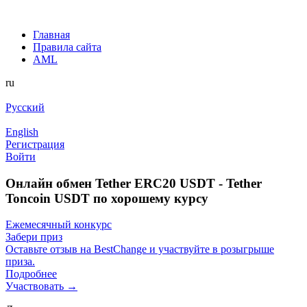
Главная
Правила сайта
AML
ru
Русский
English
Регистрация
Войти
Онлайн обмен Tether ERC20 USDT - Tether
Toncoin USDT по хорошему курсу
Ежемесячный конкурс
Забери приз
Оставьте отзыв на BestChange и участвуйте в розыгрыше
приза.
Подробнее
Участвовать →