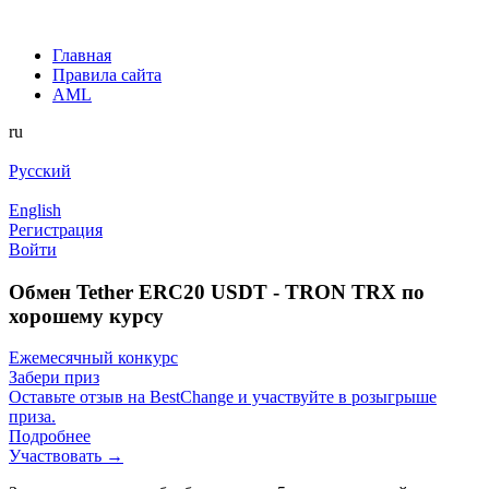
Главная
Правила сайта
AML
ru
Русский
English
Регистрация
Войти
Обмен Tether ERC20 USDT - TRON TRX по
хорошему курсу
Ежемесячный конкурс
Забери приз
Оставьте отзыв на BestChange и участвуйте в розыгрыше
приза.
Подробнее
Участвовать →