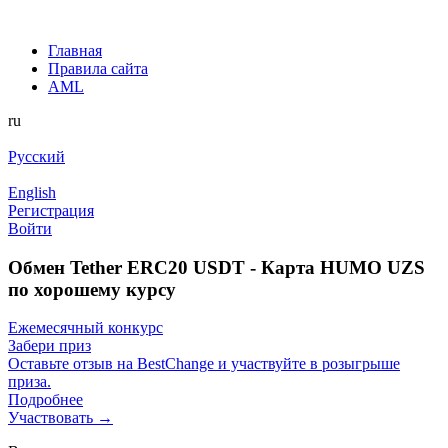
Главная
Правила сайта
AML
ru
Русский
English
Регистрация
Войти
Обмен Tether ERC20 USDT - Карта HUMO UZS
по хорошему курсу
Ежемесячный конкурс
Забери приз
Оставьте отзыв на BestChange и участвуйте в розыгрыше
приза.
Подробнее
Участвовать →