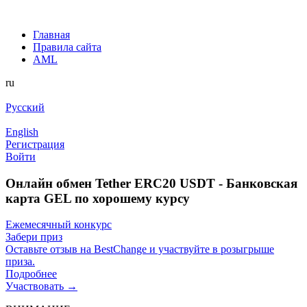
Главная
Правила сайта
AML
ru
Русский
English
Регистрация
Войти
Онлайн обмен Tether ERC20 USDT - Банковская
карта GEL по хорошему курсу
Ежемесячный конкурс
Забери приз
Оставьте отзыв на BestChange и участвуйте в розыгрыше
приза.
Подробнее
Участвовать →