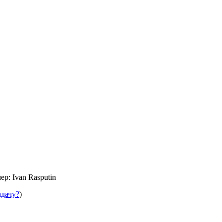
р: Ivan Rasputin
адачу?
)