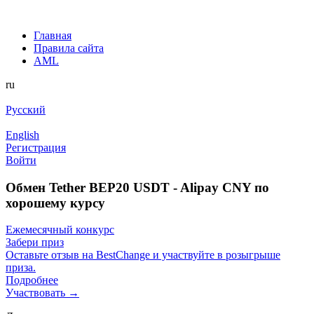
Главная
Правила сайта
AML
ru
Русский
English
Регистрация
Войти
Обмен Tether BEP20 USDT - Alipay CNY по
хорошему курсу
Ежемесячный конкурс
Забери приз
Оставьте отзыв на BestChange и участвуйте в розыгрыше
приза.
Подробнее
Участвовать →