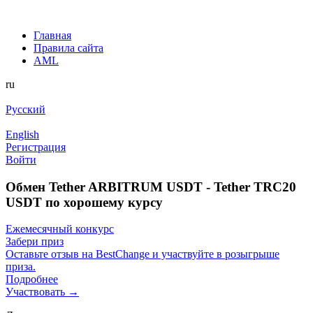
Главная
Правила сайта
AML
ru
Русский
English
Регистрация
Войти
Обмен Tether ARBITRUM USDT - Tether TRC20
USDT по хорошему курсу
Ежемесячный конкурс
Забери приз
Оставьте отзыв на BestChange и участвуйте в розыгрыше
приза.
Подробнее
Участвовать →