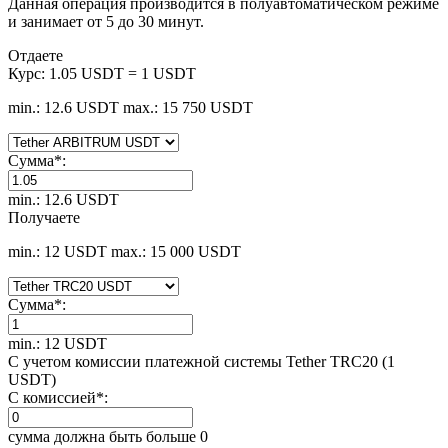
Данная операция производится в полуавтоматическом режиме
и занимает от 5 до 30 минут.
Отдаете
Курс:
1.05 USDT = 1 USDT
min.: 12.6 USDT
max.: 15 750 USDT
Сумма
*
:
min.: 12.6 USDT
Получаете
min.: 12 USDT
max.: 15 000 USDT
Сумма
*
:
min.: 12 USDT
С учетом комиссии платежной системы Tether TRC20 (1
USDT)
С комиссией
*
:
сумма должна быть больше 0