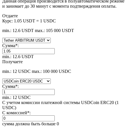
Данная операция производится в полуавтоматическом режиме
и занимает до 30 минут с момента подтверждения оплаты.
Отдаете
Курс:
1.05 USDT = 1 USDC
min.: 12.6 USDT
max.: 105 000 USDT
Сумма
*
:
min.: 12.6 USDT
Получаете
min.: 12 USDC
max.: 100 000 USDC
Сумма
*
:
min.: 12 USDC
С учетом комиссии платежной системы USDCoin ERC20 (1
USDC)
С комиссией
*
:
сумма должна быть больше 0