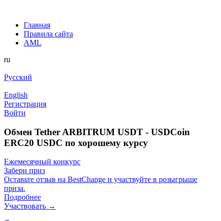
Главная
Правила сайта
AML
ru
Русский
English
Регистрация
Войти
Обмен Tether ARBITRUM USDT - USDCoin
ERC20 USDC по хорошему курсу
Ежемесячный конкурс
Забери приз
Оставьте отзыв на BestChange и участвуйте в розыгрыше
приза.
Подробнее
Участвовать →