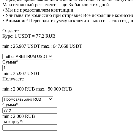
Максимальный регламент — до 3х банковских дней.
• Мы не предоставляем квитанции.
• Учитывайте комиссию при отправке! Все исходящие комиссии
• Внимание! Переводите сумму исключительно согласно созда
Отдаете
Курс:
1 USDT = 77.2 RUB
min.: 25.907 USDT
max.: 647.668 USDT
Сумма
*
:
min.: 25.907 USDT
Получаете
min.: 2 000 RUB
max.: 50 000 RUB
Сумма
*
:
min.: 2 000 RUB
на карту
*
: