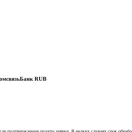
ромсвязьБанк RUB
осле подтверждения оплаты заявки. В редких случаях срок обра