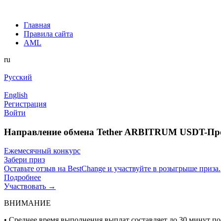
Главная
Правила сайта
AML
ru
Русский
English
Регистрация
Войти
Направление обмена Tether ARBITRUM USDT-П
Ежемесячный конкурс
Забери приз
Оставьте отзыв на BestChange и участвуйте в розыгрыше приза.
Подробнее
Участвовать →
ВНИМАНИЕ
• Среднее время выполнения выплат составляет до 30 минут п