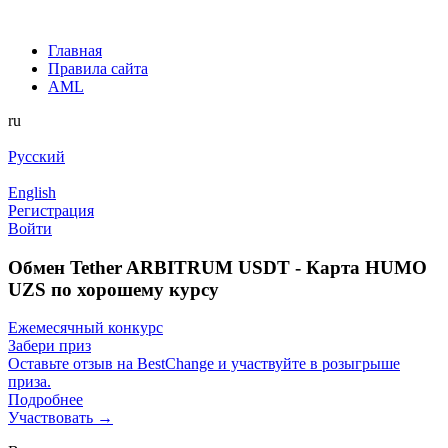
Главная
Правила сайта
AML
ru
Русский
English
Регистрация
Войти
Обмен Tether ARBITRUM USDT - Карта HUMO
UZS по хорошему курсу
Ежемесячный конкурс
Забери приз
Оставьте отзыв на BestChange и участвуйте в розыгрыше
приза.
Подробнее
Участвовать →