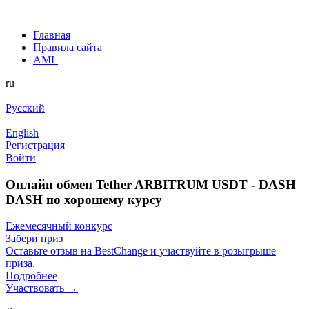
Главная
Правила сайта
AML
ru
Русский
English
Регистрация
Войти
Онлайн обмен Tether ARBITRUM USDT - DASH
DASH по хорошему курсу
Ежемесячный конкурс
Забери приз
Оставьте отзыв на BestChange и участвуйте в розыгрыше
приза.
Подробнее
Участвовать →