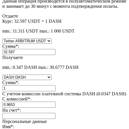
Данная операция производится в полуавтоматическом режиме
и занимает до 30 минут с момента подтверждения оплаты.
Отдаете
Курс:
32.597 USDT = 1 DASH
min.: 11.311 USDT
max.: 1 000 USDT
Сумма
*
:
Получаете
min.: 0.347 DASH
max.: 30.6777 DASH
Сумма
*
:
С учетом комиссии платежной системы DASH (0.0347 DASH)
С комиссией
*
:
На счет
*
:
Персональные данные
Имя
*
: