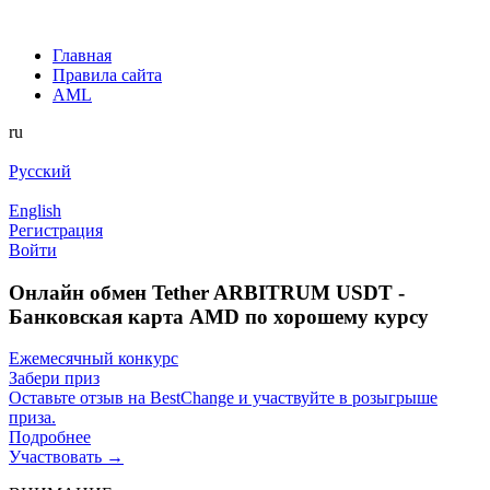
Главная
Правила сайта
AML
ru
Русский
English
Регистрация
Войти
Онлайн обмен Tether ARBITRUM USDT -
Банковская карта AMD по хорошему курсу
Ежемесячный конкурс
Забери приз
Оставьте отзыв на BestChange и участвуйте в розыгрыше
приза.
Подробнее
Участвовать →