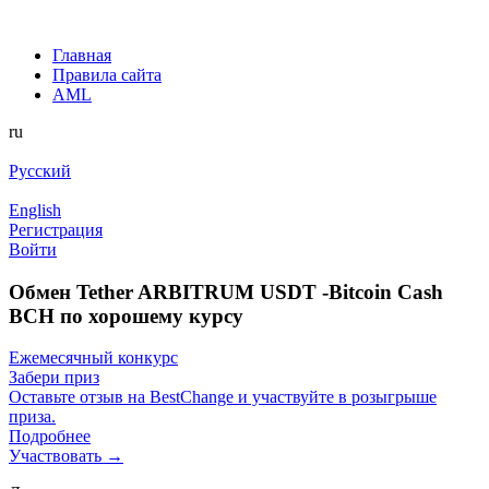
Главная
Правила сайта
AML
ru
Русский
English
Регистрация
Войти
Обмен Tether ARBITRUM USDT -Bitcoin Cash
BCH по хорошему курсу
Ежемесячный конкурс
Забери приз
Оставьте отзыв на BestChange и участвуйте в розыгрыше
приза.
Подробнее
Участвовать →