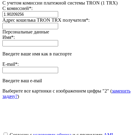
С учетом комиссии платежной системы TRON (1 TRX)
С комиссией
*
:
Адрес кошелька TRON TRX получателя
*
:
Персональные данные
Имя
*
:
Введите ваше имя как в паспорте
E-mail
*
:
Введите ваш e-mail
Выберите все картинки с изображением цифры
"2"
(
заменить
задачу?
)
Согласен с
условиями обмена
и с правилами
AML