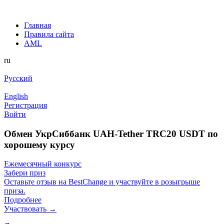
Главная
Правила сайта
AML
ru
Русский
English
Регистрация
Войти
Обмен УкрСиббанк UAH-Tether TRC20 USDT по
хорошему курсу
Ежемесячный конкурс
Забери приз
Оставьте отзыв на BestChange и участвуйте в розыгрыше
приза.
Подробнее
Участвовать →