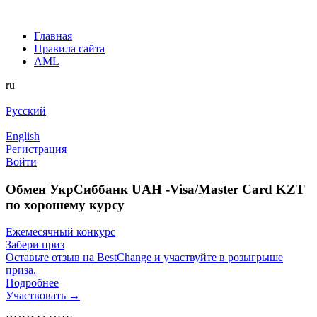
Главная
Правила сайта
AML
ru
Русский
English
Регистрация
Войти
Обмен УкрСиббанк UAH -Visa/Master Card KZT
по хорошему курсу
Ежемесячный конкурс
Забери приз
Оставьте отзыв на BestChange и участвуйте в розыгрыше
приза.
Подробнее
Участвовать →