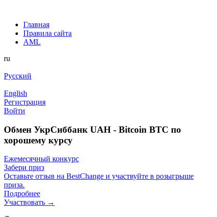
Главная
Правила сайта
AML
ru
Русский
English
Регистрация
Войти
Обмен УкрСиббанк UAH - Bitcoin BTC по
хорошему курсу
Ежемесячный конкурс
Забери приз
Оставьте отзыв на BestChange и участвуйте в розыгрыше
приза.
Подробнее
Участвовать →