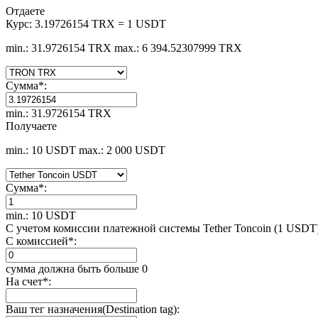
Отдаете
Курс:
3.19726154 TRX = 1 USDT
min.: 31.9726154 TRX
max.: 6 394.52307999 TRX
Сумма
*
:
min.: 31.9726154 TRX
Получаете
min.: 10 USDT
max.: 2 000 USDT
Сумма
*
:
min.: 10 USDT
С учетом комиссии платежной системы Tether Toncoin (1 USDT
С комиссией
*
:
сумма должна быть больше 0
На счет
*
:
Ваш тег назначения(Destination tag):