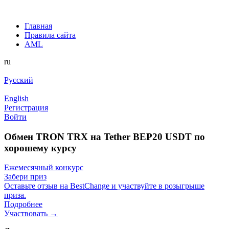
Главная
Правила сайта
AML
ru
Русский
English
Регистрация
Войти
Обмен TRON TRX на Tether BEP20 USDT по
хорошему курсу
Ежемесячный конкурс
Забери приз
Оставьте отзыв на BestChange и участвуйте в розыгрыше
приза.
Подробнее
Участвовать →