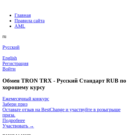
Главная
Правила сайта
AML
ru
Русский
English
Регистрация
Войти
Обмен TRON TRX - Русский Стандарт RUB по
хорошему курсу
Ежемесячный конкурс
Забери приз
Оставьте отзыв на BestChange и участвуйте в розыгрыше
приза.
Подробнее
Участвовать →