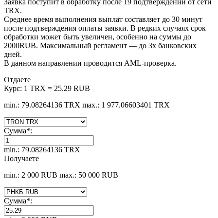
Заявка поступит в обработку после 19 подтверждений от сети
TRX.
Среднее время выполнения выплат составляет до 30 минут
после подтверждения оплаты заявки. В редких случаях срок
обработки может быть увеличен, особенно на суммы до
2000RUB. Максимальный регламент — до 3х банковских
дней.
В данном направлении проводится AML-проверка.
Отдаете
Курс:
1 TRX = 25.29 RUB
min.: 79.08264136 TRX
max.: 1 977.06603401 TRX
Сумма
*
:
min.: 79.08264136 TRX
Получаете
min.: 2 000 RUB
max.: 50 000 RUB
Сумма
*
: