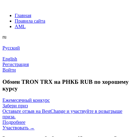
Главная
Правила сайта
AML
ru
Русский
English
Регистрация
Войти
Обмен TRON TRX на РНКБ RUB по хорошему
курсу
Ежемесячный конкурс
Забери приз
Оставьте отзыв на BestChange и участвуйте в розыгрыше
приза.
Подробнее
Участвовать →